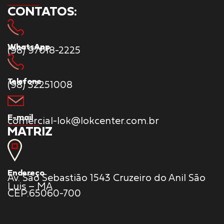
CONTATOS:
WhatsApp
(98) 97018-2225
Telefone
(98) 32251008
E-mail
comercial-lok@lokcenter.com.br
MATRIZ
Endereço
Av. São Sebastião 1543 Cruzeiro do Anil São
Luis – MA
CEP:65060-700