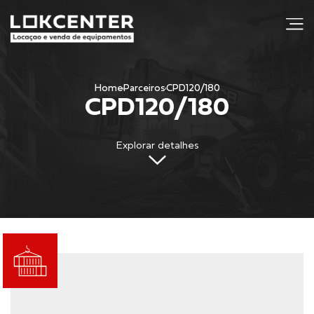
j
Home
Parceiros
CPD120/180
CPD120/180
Explorar detalhes