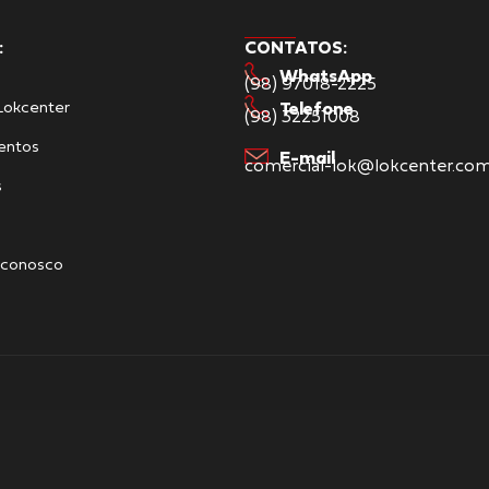
:
CONTATOS:
WhatsApp
(98) 97018-2225
Lokcenter
Telefone
(98) 32251008
entos
E-mail
comercial-lok@lokcenter.com
s
 conosco