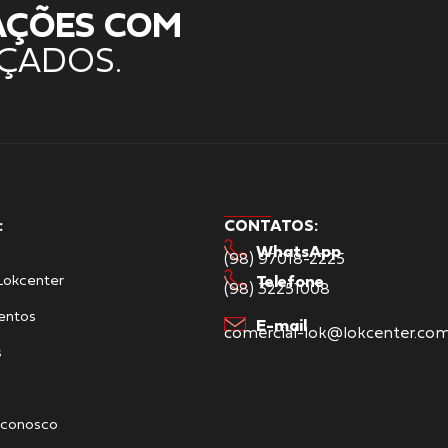
AÇÕES COM
ÇADOS.
:
CONTATOS:
WhatsApp
(98) 97018-2225
Lokcenter
Telefone
(98) 32251008
entos
E-mail
comercial-lok@lokcenter.com
s
 conosco