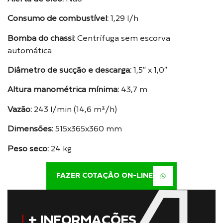
Consumo de combustível:
1,29 l/h
Bomba do chassi:
Centrífuga sem escorva
automática
Diâmetro de sucção e descarga:
1,5″ x 1,0″
Altura manométrica mínima:
43,7 m
Vazão:
243 l/min (14,6 m³/h)
Dimensões:
515x365x360 mm
Peso seco:
24 kg
FAZER COTAÇÃO ON-LINE
+ INFORMAÇÕES