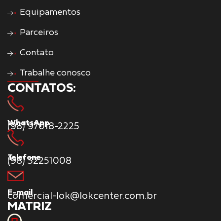
Equipamentos
Parceiros
Contato
Trabalhe conosco
CONTATOS:
WhatsApp
(98) 97018-2225
Telefone
(98) 32251008
E-mail
comercial-lok@lokcenter.com.br
MATRIZ