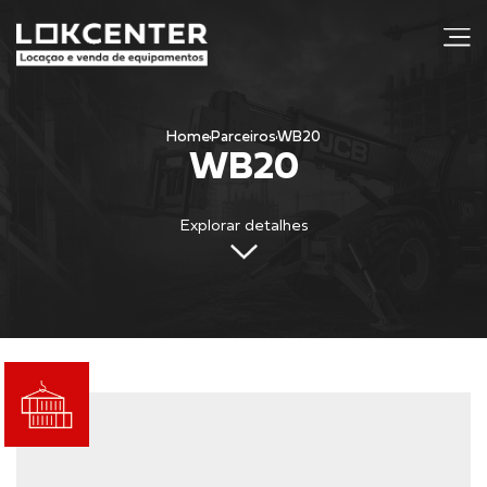
j
Home
Parceiros
WB20
WB20
Explorar detalhes