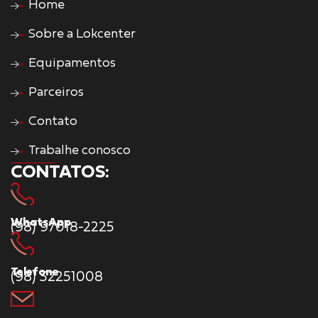
Home
Sobre a Lokcenter
Equipamentos
Parceiros
Contato
Trabalhe conosco
CONTATOS:
WhatsApp
(98) 97018-2225
Telefone
(98) 32251008