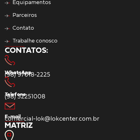
Equipamentos
Parceiros
Contato
Trabalhe conosco
CONTATOS:
WhatsApp
(98) 97018-2225
Telefone
(98) 32251008
E-mail
comercial-lok@lokcenter.com.br
MATRIZ