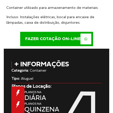
Container utilizado para armazenamento de materiais.
Incluso: Instalações elétricas, bocal para encaixe de
lâmpadas, caixa de distribuição, disjuntores.
FAZER COTAÇÃO ON-LINE
+ INFORMAÇÕES
Categoria:
Container
Tipo:
Aluguel
Planos de Locação:
PLANOS NA
DIÁRIA
PLANOS NA
QUINZENA