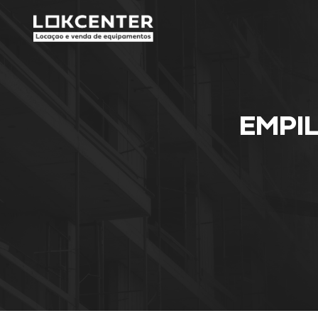
j
EMPIL