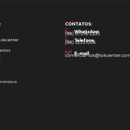
:
CONTATOS:
WhatsApp
(98) 97018-2225
Lokcenter
Telefone
(98) 32251008
entos
E-mail
comercial-lok@lokcenter.com
s
 conosco