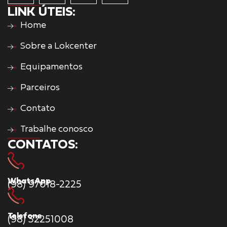
LINK ÚTEIS:
Home
Sobre a Lokcenter
Equipamentos
Parceiros
Contato
Trabalhe conosco
CONTATOS:
WhatsApp
(98) 97018-2225
Telefone
(98) 32251008