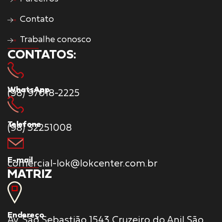
Contato
Trabalhe conosco
CONTATOS:
WhatsApp
(98) 97018-2225
Telefone
(98) 32251008
E-mail
comercial-lok@lokcenter.com.br
MATRIZ
Endereço
Av. São Sebastião 1543 Cruzeiro do Anil São