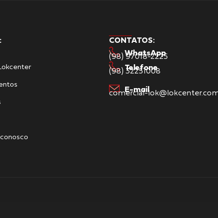
:
CONTATOS:
WhatsApp
(98) 97018-2225
Lokcenter
Telefone
(98) 32251008
entos
E-mail
comercial-lok@lokcenter.com
s
 conosco